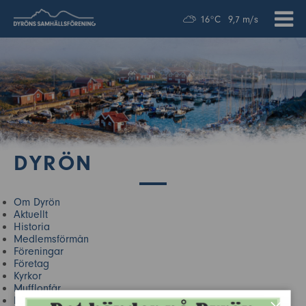
16°C
9,7 m/s
DYRÖN
Om Dyrön
Aktuellt
Historia
Medlemsförmån
Föreningar
Företag
Kyrkor
Mufflonfår
Närliggande