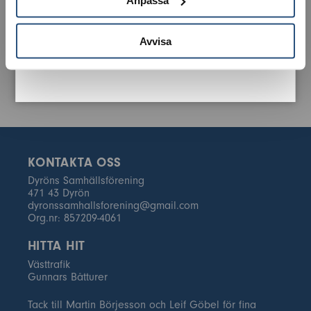
Anpassa
Avvisa
KONTAKTA OSS
Dyröns Samhällsförening
471 43 Dyrön
dyronssamhallsforening@gmail.com
Org.nr: 857209-4061
HITTA HIT
Västtrafik
Gunnars Båtturer
Tack till Martin Börjesson och Leif Göbel för fina