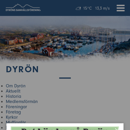
15°C
13,3 m/s
DYRÖN
Om Dyrön
Aktuellt
Historia
Medlemsförmån
Föreningar
Företag
Kyrkor
Mufflonfår
Närliggande