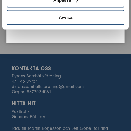
Anpassa
Avvisa
KONTAKTA OSS
Dyröns Samhällsförening
471 43 Dyrön
dyronssamhallsforening@gmail.com
Org.nr: 857209-4061
HITTA HIT
Västtrafik
Gunnars Båtturer
Tack till Martin Börjesson och Leif Göbel för fina