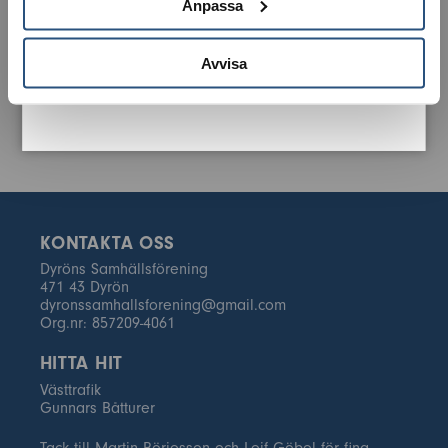
Anpassa
Avvisa
KONTAKTA OSS
Dyröns Samhällsförening
471 43 Dyrön
dyronssamhallsforening@gmail.com
Org.nr: 857209-4061
HITTA HIT
Västtrafik
Gunnars Båtturer
Tack till Martin Börjesson och Leif Göbel för fina