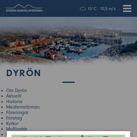
15°C
10,5 m/s
DYRÖN
Om Dyrön
Aktuellt
Historia
Medlemsförmån
Föreningar
Företag
Kyrkor
Mufflonfår
Närliggande