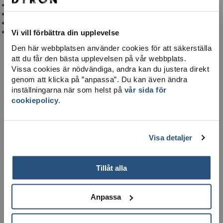
Brandvärn & sjuktransport
Hjärtstartare
Ta dig hit
Integritetspolicy
Vi vill förbättra din upplevelse
Välkomna till Dyröloppet 8 juli 2023
Den här webbplatsen använder cookies för att säkerställa
att du får den bästa upplevelsen på vår webbplats.
Vissa cookies är nödvändiga, andra kan du justera direkt
genom att klicka på ”anpassa”. Du kan även ändra
LADDA NER KARTA
inställningarna när som helst på
vår sida för
cookiepolicy
.
×
Visa detaljer
Tillåt alla
Anpassa