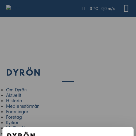
0 °C
0,0 m/s
DYRÖN
Om Dyrön
Aktuellt
Historia
Medlemsförmån
Föreningar
Företag
Kyrkor
Mufflonfår
Närliggande