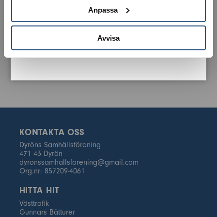
Anpassa
Avvisa
KONTAKTA OSS
Dyröns Samhällsförening
471 43 Dyrön
dyronssamhallsforening@gmail.com
Org.nr: 857209-4061
HITTA HIT
Västtrafik
Gunnars Båtturer