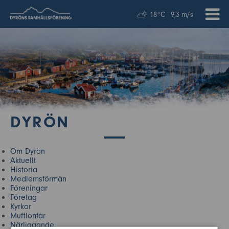
18°C
9,3 m/s
DYRÖN
Om Dyrön
Aktuellt
Historia
Medlemsförmån
Föreningar
Företag
Kyrkor
Mufflonfår
Närliggande