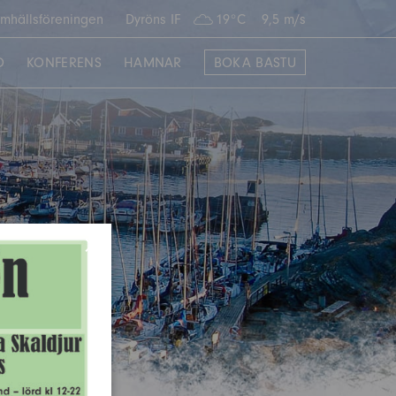
mhällsföreningen
Dyröns IF
19°C
9,5 m/s
O
KONFERENS
HAMNAR
BOKA BASTU
×