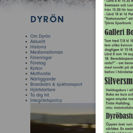
DYRÖN
Om Dyrön
Aktuellt
Historia
Medlemsförmån
Föreningar
Företag
Kyrkor
Mufflonfår
Närliggande
Brandvärn & sjuktransport
Hjärtstartare
Ta dig hit
Integritetspolicy