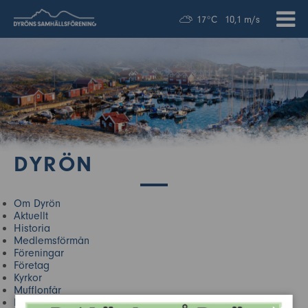
17°C
10,1 m/s
DYRÖN
Om Dyrön
Aktuellt
Historia
Medlemsförmån
Föreningar
Företag
Kyrkor
Mufflonfår
Närliggande