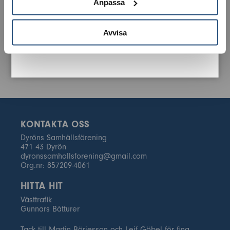
Anpassa
Avvisa
KONTAKTA OSS
Dyröns Samhällsförening
471 43 Dyrön
dyronssamhallsforening@gmail.com
Org.nr: 857209-4061
HITTA HIT
Västtrafik
Gunnars Båtturer
Tack till Martin Börjesson och Leif Göbel för fina