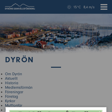
15°C
8,4 m/s
DYRÖN
Om Dyrön
Aktuellt
Historia
Medlemsförmån
Föreningar
Företag
Kyrkor
Mufflonfår
Närliggande