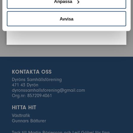
Anpassa
Avvisa
KONTAKTA OSS
Dyröns Samhällsförening
471 43 Dyrön
dyronssamhallsforening@gmail.com
Org.nr: 857209-4061
HITTA HIT
Västtrafik
Gunnars Båtturer
Tack till Martin Börjesson och Leif Göbel för fina