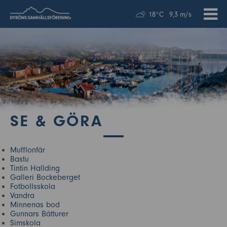
18°C
9,3 m/s
SE & GÖRA
Mufflonfår
Bastu
Tintin Hallding
Galleri Bockeberget
Fotbollsskola
Vandra
Minnenas bod
Gunnars Båtturer
Simskola