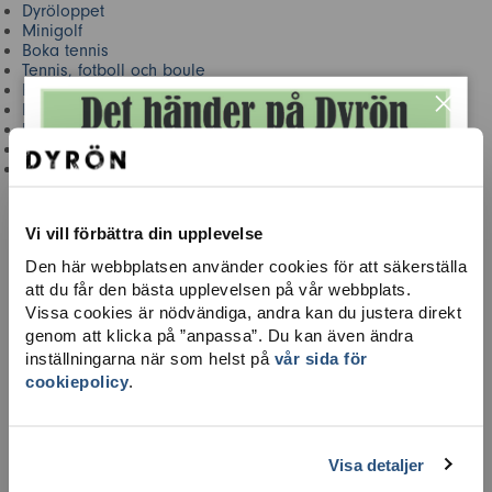
Dyröloppet
Minigolf
Boka tennis
Tennis, fotboll och boule
×
Boka gym
Bada
Biblioteket
Scen för alla
Ö-guidning
Vi vill förbättra din upplevelse
Den här webbplatsen använder cookies för att säkerställa
att du får den bästa upplevelsen på vår webbplats.
Vissa cookies är nödvändiga, andra kan du justera direkt
genom att klicka på ”anpassa”. Du kan även ändra
inställningarna när som helst på
vår sida för
cookiepolicy
.
Visa detaljer