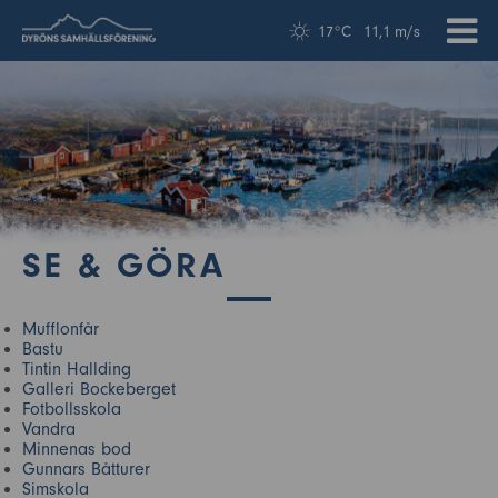
17°C
11,1 m/s
SE & GÖRA
Mufflonfår
Bastu
Tintin Hallding
Galleri Bockeberget
Fotbollsskola
Vandra
Minnenas bod
Gunnars Båtturer
Simskola