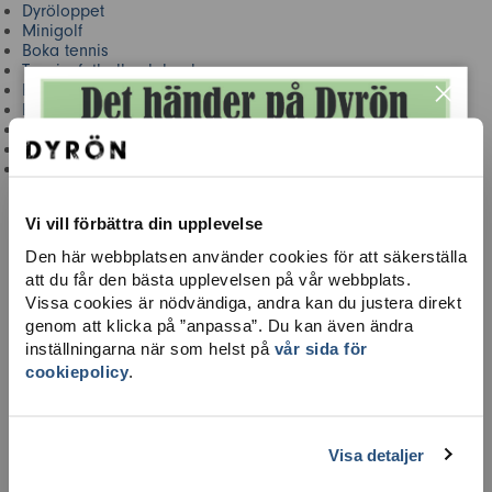
Dyröloppet
Minigolf
Boka tennis
Tennis, fotboll och boule
×
Boka gym
Bada
Biblioteket
Scen för alla
Ö-guidning
Vi vill förbättra din upplevelse
Den här webbplatsen använder cookies för att säkerställa
att du får den bästa upplevelsen på vår webbplats.
Vissa cookies är nödvändiga, andra kan du justera direkt
genom att klicka på ”anpassa”. Du kan även ändra
inställningarna när som helst på
vår sida för
cookiepolicy
.
Visa detaljer
LADDA NER KARTA