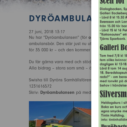
DYRÖAMBULANSEN P
27 juni, 2018 13:17
Nu har ”Dyröambulansen” (för
olycksfallstranspor
ambulansbår. Den står just nu utanför ”Brandstat
för 35 000 kr – och den kommer att handhas av d
Du får gärna vara med och stödja ”Dyröambulansen
Alla bidrag – stora som små – är välkomna.
Swisha till Dyröns Samhällsförening
1231616572
Skriv:
Dyröambulansen
på meddelandet.