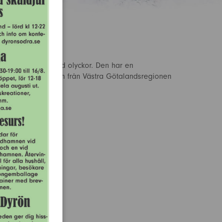
are transporter vid olyckor. Den har en
gen har köpt in den från Västra Götalandsregionen