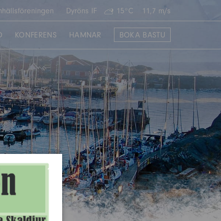
hällsföreningen
Dyröns IF
15°C
11,7 m/s
O
KONFERENS
HAMNAR
BOKA BASTU
×