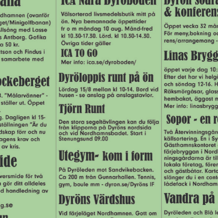
Å PLATS
ter
på ön till via Räddningsvärnet) kommit. Tryggare och anständig
ionen”. En mer permanent plats ska ordnas sedan. Samhällsförenin
e som är med i räddningsvärnet på ön.
”. Vi kommer att behöva pengar för försäkringar och drift.