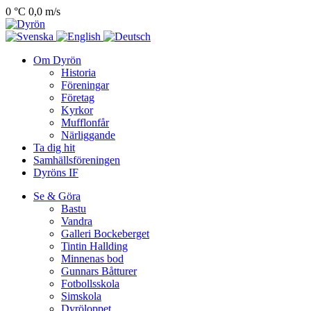
0 °C
0,0 m/s
Om Dyrön
Historia
Föreningar
Företag
Kyrkor
Mufflonfår
Närliggande
Ta dig hit
Samhällsföreningen
Dyröns IF
Se & Göra
Bastu
Vandra
Galleri Bockeberget
Tintin Hallding
Minnenas bod
Gunnars Båtturer
Fotbollsskola
Simskola
Dyröloppet