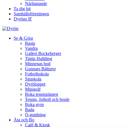
Närliggande
Ta dig hit
Samhällsföreningen
Dyröns IF
Se & Göra
Bastu
Vandra
Galleri Bockeberget
Tintin Hallding
Minnenas bod
Gunnars Båtturer
Fotbollsskola
Simskola
Dyröloppet
Minigolf
Boka tennisplanen
Tennis, fotboll och boule
Boka gym
Bada
Ö-guidning
Äta och Bo
Café & Kiosk