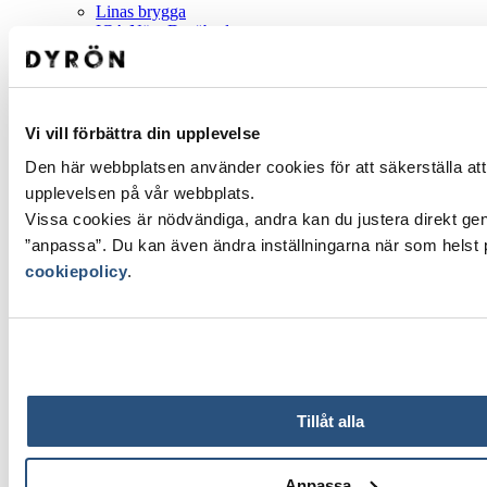
Linas brygga
ICA Nära Dyröboden
Konferens
Hamnar
Nordhamnen
Sydhamnen
Boka bastu
Vi vill förbättra din upplevelse
Den här webbplatsen använder cookies för att säkerställa att
dyrön_västervägen5_IMG_0104
upplevelsen på vår webbplats.
Vissa cookies är nödvändiga, andra kan du justera direkt gen
21 maj, 2021 14:16
”anpassa”. Du kan även ändra inställningarna när som helst
cookiepolicy
.
Ladda ner karta
Tillåt alla
Anpassa