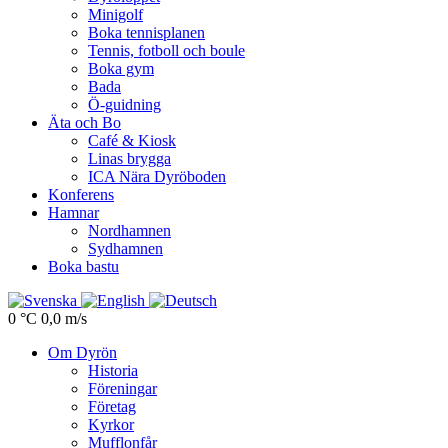
Minigolf
Boka tennisplanen
Tennis, fotboll och boule
Boka gym
Bada
Ö-guidning
Äta och Bo
Café & Kiosk
Linas brygga
ICA Nära Dyröboden
Konferens
Hamnar
Nordhamnen
Sydhamnen
Boka bastu
0 °C
0,0 m/s
Om Dyrön
Historia
Föreningar
Företag
Kyrkor
Mufflonfår