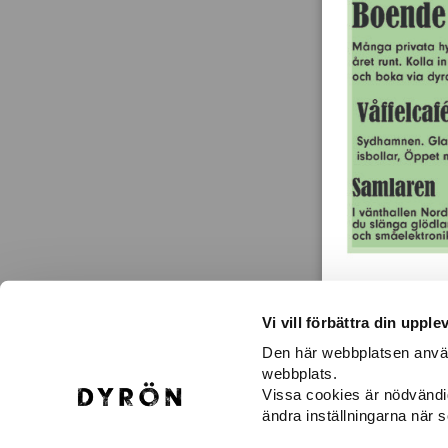
Vi vill förbättra din upple
Den här webbplatsen använd
webbplats.
KONTAKTA OSS
H
Vissa cookies är nödvändi
Dyröns Samhällsförening
Vä
ändra inställningarna när 
471 43 Dyrön
Gu
dyronssamhallsforening@gmail.com