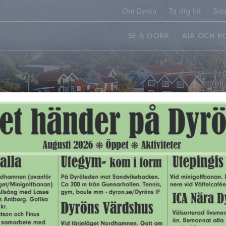
Om Dyrön
Ta dig hit
Sam
SE & GÖRA
ÄTA OCH B