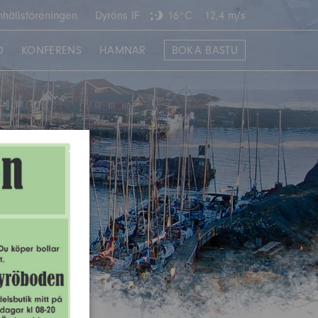
hällsföreningen
Dyröns IF
16°C
12,4 m/s
O
KONFERENS
HAMNAR
BOKA BASTU
×