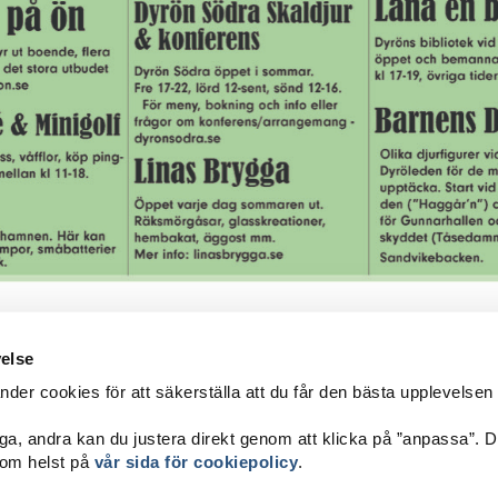
velse
er cookies för att säkerställa att du får den bästa upplevelsen
ITTA HIT
ga, andra kan du justera direkt genom att klicka på ”anpassa”. 
sttrafik
som helst på
vår sida för cookiepolicy
.
nnars Båtturer
Tac