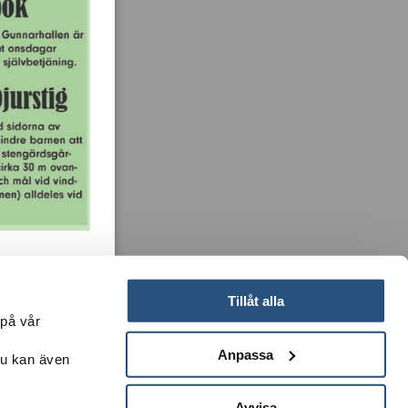
Tillåt alla
 på vår
Anpassa
Du kan även
k till Martin Börjesson och Leif Göbel för fina foton.
Avvisa