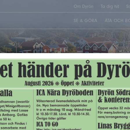
Om Dyrön
Ta dig hit
S
SE & GÖRA
ÄTA OCH B