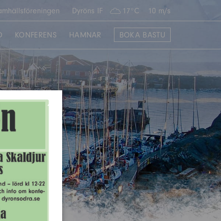
amhällsföreningen
Dyröns IF
17°C
10 m/s
O
KONFERENS
HAMNAR
BOKA BASTU
×