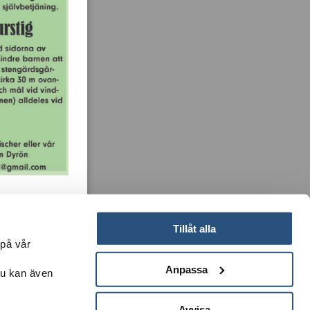
Tillåt alla
 på vår
Anpassa
Du kan även
k till Martin Börjesson och Leif Göbel för fina foton.
Avvisa