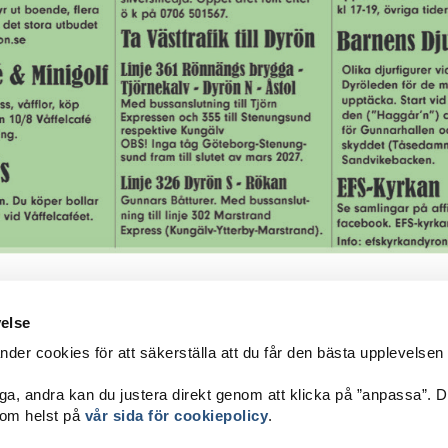
velse
er cookies för att säkerställa att du får den bästa upplevelsen
ITTA HIT
ga, andra kan du justera direkt genom att klicka på ”anpassa”. 
sttrafik
som helst på
vår sida för cookiepolicy
.
nnars Båtturer
Tac