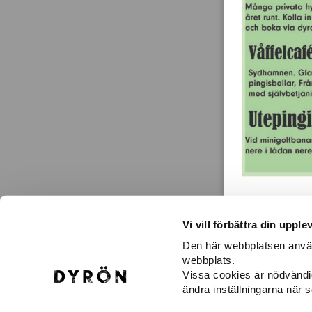
Vi vill förbättra din upple
Den här webbplatsen använd
webbplats.
KONTAKTA OSS
H
Vissa cookies är nödvändi
Dyröns Samhällsförening
Vä
ändra inställningarna när 
471 43 Dyrön
Gu
dyronssamhallsforening@gmail.com