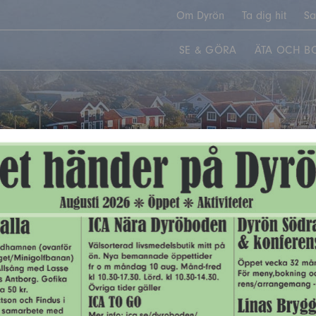
Om Dyrön
Ta dig hit
Sa
SE & GÖRA
ÄTA OCH B