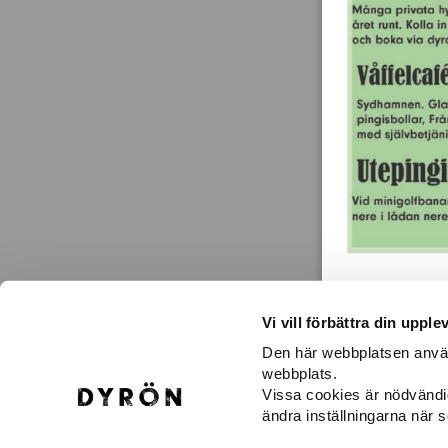
Vi vill förbättra din upple
Den här webbplatsen använd
webbplats.
KONTAKTA OSS
H
Vissa cookies är nödvändi
Dyröns Samhällsförening
Vä
ändra inställningarna när 
471 43 Dyrön
Gu
dyronssamhallsforening@gmail.com