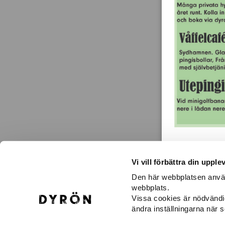
Vi vill förbättra din upple
Den här webbplatsen använd
webbplats.
KONTAKTA OSS
H
Vissa cookies är nödvändi
Dyröns Samhällsförening
Vä
ändra inställningarna när 
471 43 Dyrön
Gu
dyronssamhallsforening@gmail.com