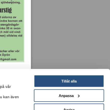
Tillåt alla
 på vår
Anpassa
Du kan även
k till Martin Börjesson och Leif Göbel för fina foton.
Avvisa