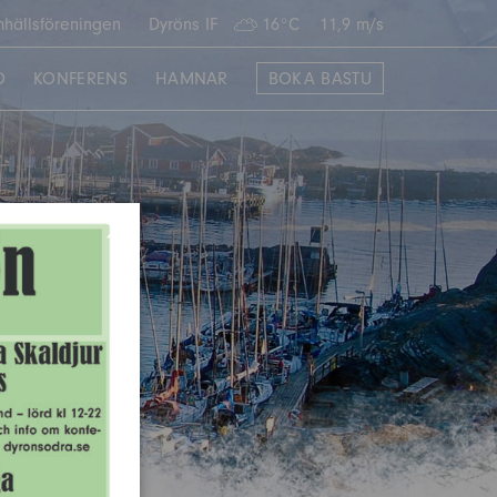
hällsföreningen
Dyröns IF
16°C
11,9 m/s
O
KONFERENS
HAMNAR
BOKA BASTU
×