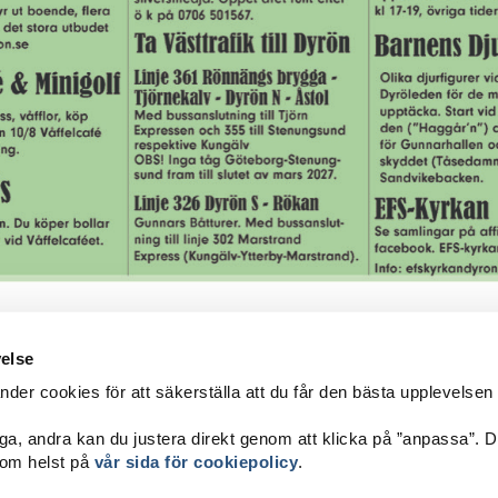
velse
er cookies för att säkerställa att du får den bästa upplevelsen
ITTA HIT
ga, andra kan du justera direkt genom att klicka på ”anpassa”. 
sttrafik
som helst på
vår sida för cookiepolicy
.
nnars Båtturer
Tac