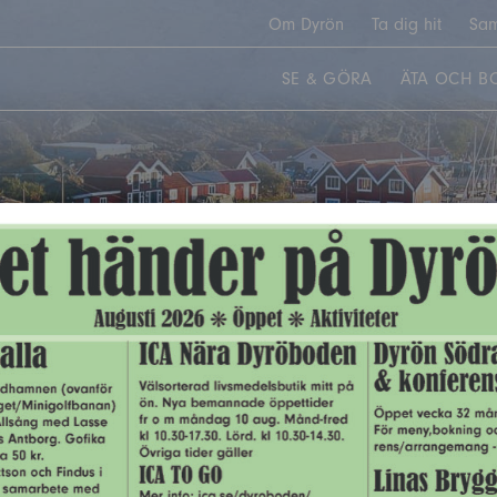
Om Dyrön
Ta dig hit
Sam
SE & GÖRA
ÄTA OCH B