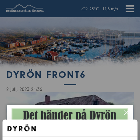
23°C
11,5 m/s
DYRÖN FRONT6
2 juli, 2023 21:36
×