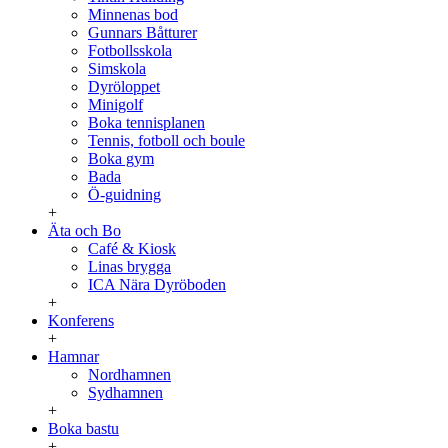
Minnenas bod
Gunnars Båtturer
Fotbollsskola
Simskola
Dyröloppet
Minigolf
Boka tennisplanen
Tennis, fotboll och boule
Boka gym
Bada
Ö-guidning
+
Äta och Bo
Café & Kiosk
Linas brygga
ICA Nära Dyröboden
+
Konferens
+
Hamnar
Nordhamnen
Sydhamnen
+
Boka bastu
+