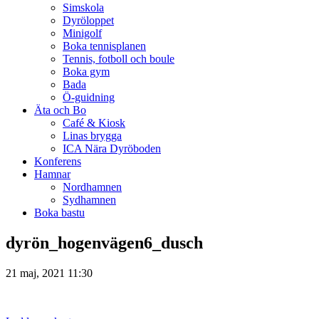
Simskola
Dyröloppet
Minigolf
Boka tennisplanen
Tennis, fotboll och boule
Boka gym
Bada
Ö-guidning
Äta och Bo
Café & Kiosk
Linas brygga
ICA Nära Dyröboden
Konferens
Hamnar
Nordhamnen
Sydhamnen
Boka bastu
dyrön_hogenvägen6_dusch
21 maj, 2021 11:30