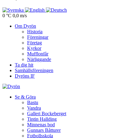
0 °C
0,0 m/s
Om Dyrön
Historia
Föreningar
Företag
Kyrkor
Mufflonfår
Närliggande
Ta dig hit
Samhällsföreningen
Dyröns IF
Se & Göra
Bastu
Vandra
Galleri Bockeberget
Tintin Hallding
Minnenas bod
Gunnars Båtturer
Fotbollsskola