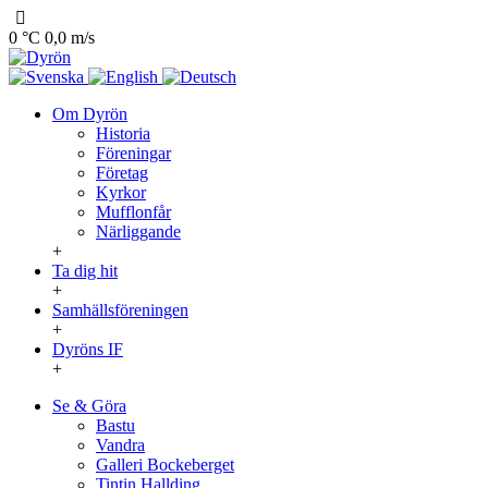
0 °C
0,0 m/s
Om Dyrön
Historia
Föreningar
Företag
Kyrkor
Mufflonfår
Närliggande
+
Ta dig hit
+
Samhällsföreningen
+
Dyröns IF
+
Se & Göra
Bastu
Vandra
Galleri Bockeberget
Tintin Hallding