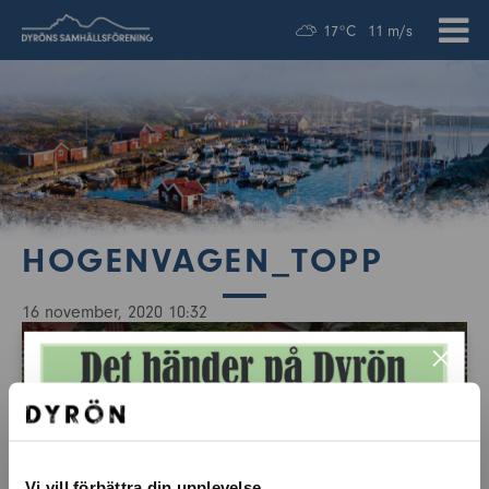
17°C
11 m/s
HOGENVAGEN_TOPP
16 november, 2020 10:32
×
Vi vill förbättra din upplevelse