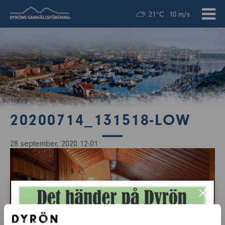
21°C
10 m/s
20200714_131518-LOW
28 september, 2020 12:01
×