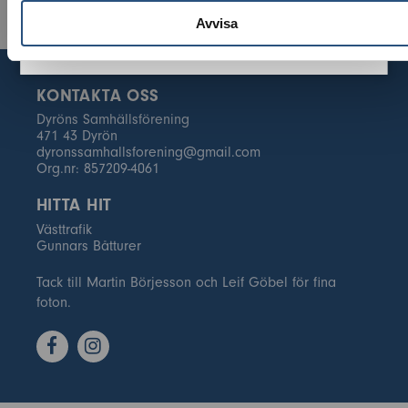
Avvisa
KONTAKTA OSS
Dyröns Samhällsförening
471 43 Dyrön
dyronssamhallsforening@gmail.com
Org.nr: 857209-4061
HITTA HIT
Västtrafik
Gunnars Båtturer
Tack till Martin Börjesson och Leif Göbel för fina
foton.