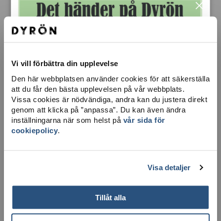
×
EN LEVANDE SKÄRGÅRDSÖ
Dyrön har mycket att erbjuda – natursköna vandringsleder
runt ön, härlig bastu, salta bad, två hamnar, restaurang
Vi vill förbättra din upplevelse
Trålverket, Linas Brygga, minigolf, ICA-butik och vilda
mufflonfår.
Den här webbplatsen använder cookies för att säkerställa
att du får den bästa upplevelsen på vår webbplats.
Allt är inte öppet året runt, men öns välsorterade ICA-butik
Vissa cookies är nödvändiga, andra kan du justera direkt
erbjuder både pizzeria och café såväl sommar som vinter.
genom att klicka på ”anpassa”. Du kan även ändra
Det smakar gott efter en vandring på ön med dramatisk
inställningarna när som helst på
vår sida för
trappklättring i Dynes ravin och hisnande vyer mot Pater
cookiepolicy
.
Noster, Åstol och Carlstens fästning.
I södra hamnen finns också ett våffelcafé. Under
höst/vinter/vår fungerar det med självbetjäning.
Visa detaljer
LÄS MER
Tillåt alla
UPPTÄCK DYRÖN