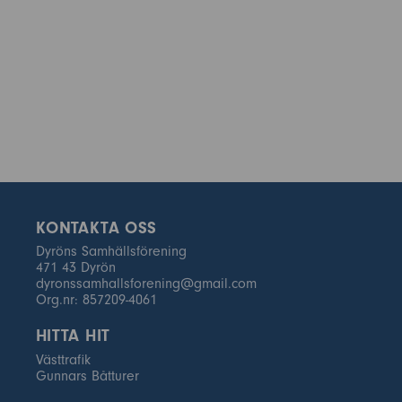
KONTAKTA OSS
Dyröns Samhällsförening
471 43 Dyrön
dyronssamhallsforening@gmail.com
Org.nr: 857209-4061
HITTA HIT
Västtrafik
Gunnars Båtturer