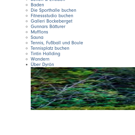
Baden
Die Sporthalle buchen
Fitnessstudio buchen
Galleri Bockeberget
Gunnars Båtturer
Mufflons
Sauna
Tennis, Fußball und Boule
Tennisplatz buchen
Tintin Hallding
Wandern
Über Dyrön