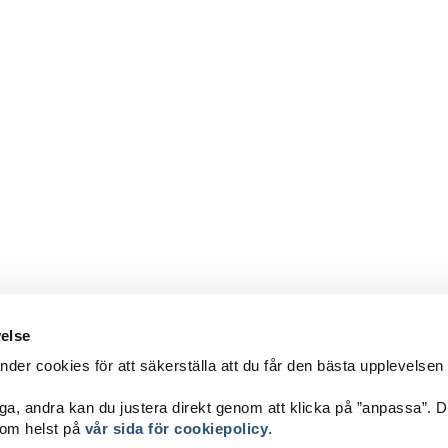
velse
er cookies för att säkerställa att du får den bästa upplevelsen
IERHER FINDEN
ga, andra kan du justera direkt genom att klicka på ”anpassa”. 
sttrafik
som helst på
vår sida för cookiepolicy
.
nnars Båtturer