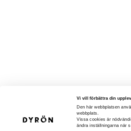
Vi vill förbättra din upple
Den här webbplatsen använd
webbplats.
KONTAKTIEREN SIE UNS
H
Vissa cookies är nödvändi
Vä
Dyröns Samhällsförening
ändra inställningarna när 
Gu