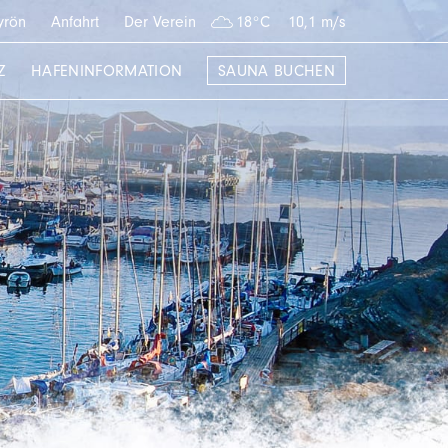
yrön
Anfahrt
Der Verein
18°C
10,1 m/s
Z
HAFENINFORMATION
SAUNA BUCHEN