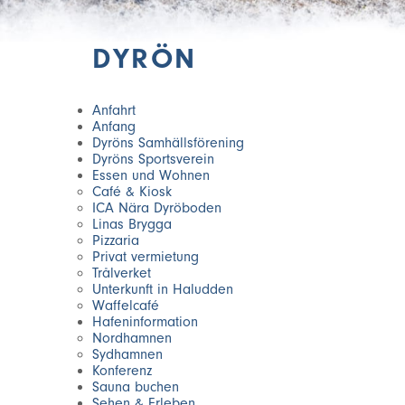
DYRÖN
Anfahrt
Anfang
Dyröns Samhällsförening
Dyröns Sportsverein
Essen und Wohnen
Café & Kiosk
ICA Nära Dyröboden
Linas Brygga
Pizzaria
Privat vermietung
Trålverket
Unterkunft in Haludden
Waffelcafé
Hafeninformation
Nordhamnen
Sydhamnen
Konferenz
Sauna buchen
Sehen & Erleben