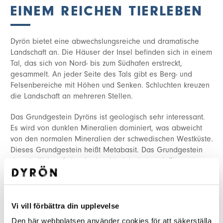
EINEM REICHEN TIERLEBEN
Dyrön bietet eine abwechslungsreiche und dramatische
Landschaft an. Die Häuser der Insel befinden sich in einem
Tal, das sich von Nord- bis zum Südhafen erstreckt,
gesammelt. An jeder Seite des Tals gibt es Berg- und
Felsenbereiche mit Höhen und Senken. Schluchten kreuzen
die Landschaft an mehreren Stellen.
Das Grundgestein Dyröns ist geologisch sehr interessant.
Es wird von dunklen Mineralien dominiert, was abweicht
von den normalen Mineralien der schwedischen Westküste.
Dieses Grundgestein heißt Metabasit. Das Grundgestein
der nördlichen Seite der Insel beinhaltet auch Elemente
von Gneis-Granodiorit. Auf der nordöstlichen Seite der
Insel können Sie Pillow- oder Kissenlava-Strukturen finden,
ein für Schweden einzigartige Element im Grundgestein.
Die Besonderheit des Grundgesteins, vor allem die
Vi vill förbättra din upplevelse
Kissenlava-Struktur, erklärt warum das Gebiet, zusammen
Den här webbplatsen använder cookies för att säkerställa