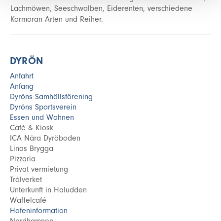
Lachmöwen, Seeschwalben, Eiderenten, verschiedene
Kormoran Arten und Reiher.
DYRÖN
Anfahrt
Anfang
Dyröns Samhällsförening
Dyröns Sportsverein
Essen und Wohnen
Café & Kiosk
ICA Nära Dyröboden
Linas Brygga
Pizzaria
Privat vermietung
Trålverket
Unterkunft in Haludden
Waffelcafé
Hafeninformation
Nordhamnen