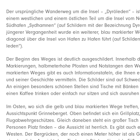
Der ursprüngliche Wanderweg um die Insel – „Dyröleden“ – ist 
einem westlichen und einem östlichen Teil um die Insel vom
Südhafen „Sydhamnen“ (auf Schildern mit der Bezeichnung Dyr
jüngerer Vergangenheit wurde ein weiterer, blau markierter Weg
diagonal über die Insel von Hafen zu Hafen führt (auf Schilde
leden“).
Der Beginn des Weges ist deutlich ausgeschildert. Innerhal
Markierungen, halbmeterhohe Pfosten und Notstangen den We
markierten Weges gibt es auch Informationstafeln, die Ihnen e
und seiner Geschichte vermitteln. Die Schilder sind auf Schwed
An einigen besonders schönen Stellen sind Tische mit Bänken 
einen Kaffee trinken oder einfach nur sitzen und sich ausruhen
Im Osten, wo sich die gelb und blau markierten Wege treffen, 
Aussichtspunkt Grinneberget. Oben befindet sich ein Grillplat
Flugabwehrgeschützes. Gleich daneben steht ein großer Tisch
Personen Platz finden – die Aussicht ist herrlich. Es gibt auch 
Westen. Der Bergrücken, der noch einen Meter höher ist als Gr