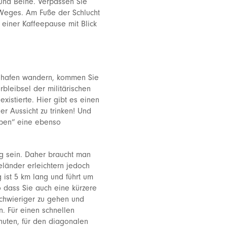
 und Beine. Verpassen Sie
s Weges. Am Fuße der Schlucht
 einer Kaffeepause mit Blick
dhafen wandern, kommen Sie
bleibsel der militärischen
xistierte. Hier gibt es einen
er Aussicht zu trinken! Und
ben“ eine ebenso
g sein. Daher braucht man
länder erleichtern jedoch
ist 5 km lang und führt um
o dass Sie auch eine kürzere
chwieriger zu gehen und
n. Für einen schnellen
uten, für den diagonalen