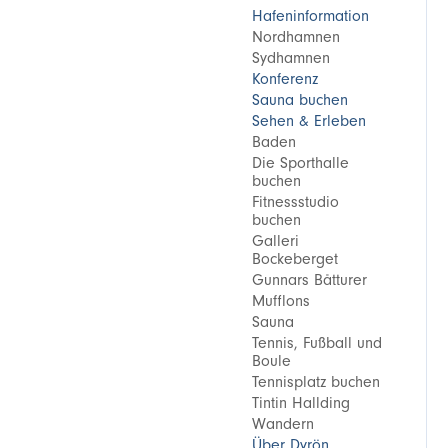
Hafeninformation
Nordhamnen
Sydhamnen
Konferenz
Sauna buchen
Sehen & Erleben
Baden
Die Sporthalle
buchen
Fitnessstudio
buchen
Galleri
Bockeberget
Gunnars Båtturer
Mufflons
Sauna
Tennis, Fußball und
Boule
Tennisplatz buchen
Tintin Hallding
Wandern
Über Dyrön