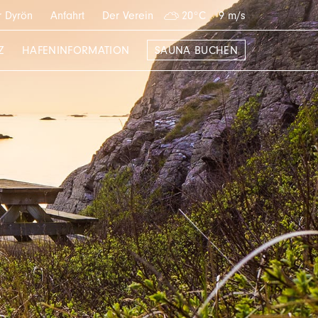
 Dyrön
Anfahrt
Der Verein
20°C
9 m/s
Z
HAFENINFORMATION
SAUNA BUCHEN