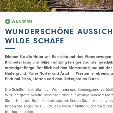
WANDERN
WUNDERSCHÖNE AUSSICH
WILDE SCHAFE
Erleben Sie die Natur von Bohuslän auf den Wanderwegen d
Kilometer lang und führen entlang felsiger Strände, geschü
mächtiger Berge. Der Blick auf den Marstrandsfjord mit der
Hintergrund, Pater Noster und Åstol im Westen ist ebenso
Blick auf Risön, Hättan und den Hakefjord im Osten.
Die Schifffahrtsstraße nach Wallhamn und Stenungsund verläuft 
Wirklich große Schiffe passieren also nur wenige hundert Met
Sie sich für die Botanik interessieren, finden Sie hier auch viel
haben Sie sogar das Glück, den wilden Mufflon-Schafen zu be
frei herumlaufen.