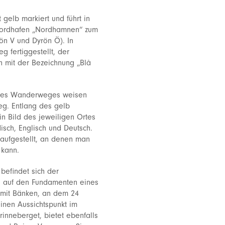
gelb markiert und führt in
 Nordhafen „Nordhamnen“ zum
ön V und Dyrön Ö). In
 fertiggestellt, der
rn mit der Bezeichnung „Blå
b des Wanderweges weisen
g. Entlang des gelb
in Bild des jeweiligen Ortes
isch, Englisch und Deutsch.
aufgestellt, an denen man
 kann.
befindet sich der
z, auf den Fundamenten eines
 mit Bänken, an dem 24
einen Aussichtspunkt im
inneberget, bietet ebenfalls