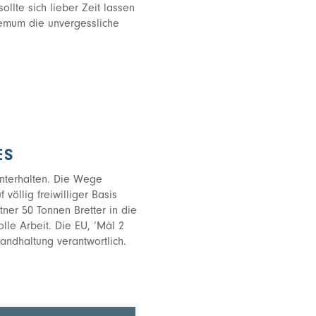
llte sich lieber Zeit lassen
llemum die unvergessliche
ES
nterhalten. Die Wege
öllig freiwilliger Basis
ner 50 Tonnen Bretter in die
le Arbeit. Die EU, ‘Mål 2
tandhaltung verantwortlich.