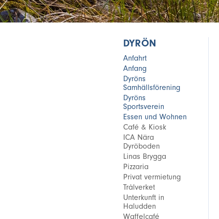
DYRÖN
Anfahrt
Anfang
Dyröns
Samhällsförening
Dyröns
Sportsverein
Essen und Wohnen
Café & Kiosk
ICA Nära
Dyröboden
Linas Brygga
Pizzaria
Privat vermietung
Trålverket
Unterkunft in
Haludden
Waffelcafé