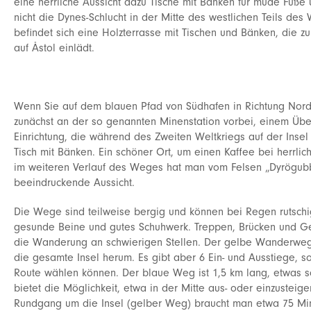
eine herrliche Aussicht dazu Tische mit Bänken für müde Füße
nicht die Dynes-Schlucht in der Mitte des westlichen Teils de
befindet sich eine Holzterrasse mit Tischen und Bänken, die zu
auf Åstol einlädt.
Wenn Sie auf dem blauen Pfad von Südhafen in Richtung Nor
zunächst an der so genannten Minenstation vorbei, einem Über
Einrichtung, die während des Zweiten Weltkriegs auf der Insel e
Tisch mit Bänken. Ein schöner Ort, um einen Kaffee bei herrlich
im weiteren Verlauf des Weges hat man vom Felsen „Dyrögub
beeindruckende Aussicht.
Die Wege sind teilweise bergig und können bei Regen rutschi
gesunde Beine und gutes Schuhwerk. Treppen, Brücken und Ge
die Wanderung an schwierigen Stellen. Der gelbe Wanderweg 
die gesamte Insel herum. Es gibt aber 6 Ein- und Ausstiege, s
Route wählen können. Der blaue Weg ist 1,5 km lang, etwas s
bietet die Möglichkeit, etwa in der Mitte aus- oder einzusteige
Rundgang um die Insel (gelber Weg) braucht man etwa 75 Min