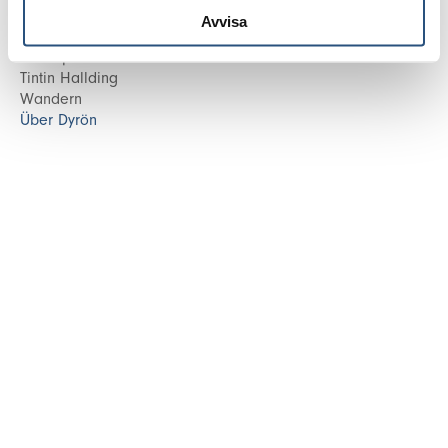
Sauna
Avvisa
Tennis, Fußball und Boule
Tennisplatz buchen
Tintin Hallding
Wandern
Über Dyrön