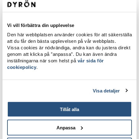
Dyröns Sportsverein
Essen und Wohnen
Café & Kiosk
ICA Nära Dyröboden
Vi vill förbättra din upplevelse
Linas Brygga
Pizzaria
Den här webbplatsen använder cookies för att säkerställa
Privat vermietung
att du får den bästa upplevelsen på vår webbplats.
Trålverket
Vissa cookies är nödvändiga, andra kan du justera direkt
Unterkunft in Haludden
genom att klicka på ”anpassa”. Du kan även ändra
Waffelcafé
inställningarna när som helst på
vår sida för
Hafeninformation
cookiepolicy
.
Nordhamnen
Sydhamnen
Konferenz
Visa detaljer
Sauna buchen
Sehen & Erleben
Baden
Tillåt alla
Die Sporthalle buchen
Fitnessstudio buchen
Galleri Bockeberget
Anpassa
Gunnars Båtturer
Mufflons